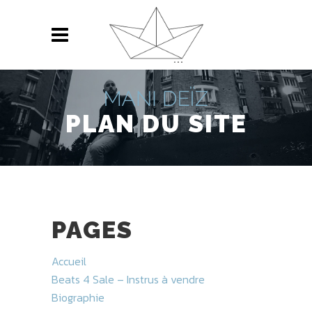
PLAN DU SITE
PAGES
Accueil
Beats 4 Sale – Instrus à vendre
Biographie