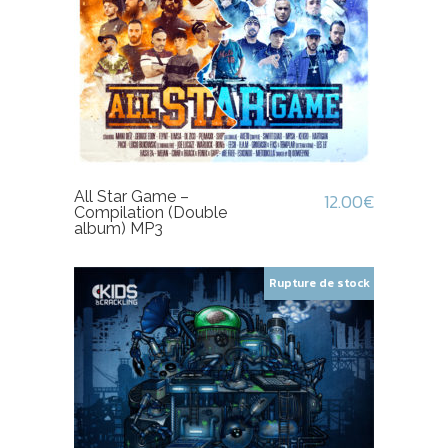
All Star Game –
12.00
€
Compilation (Double
album) MP3
Rupture de stock