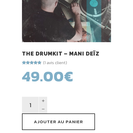
THE DRUMKIT – MANI DEÏZ
(
1
avis client)
49.00
€
Noté
1
5.00
sur 5
basé sur
notation
client
AJOUTER AU PANIER