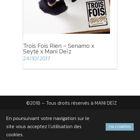
Trois Fois Rien – Senamo x
Seyté x Mani Deïz
24/10/2017
©2018 – Tous droits réservés à
MANI DEÏZ
Site réalisé par
FLORIAN GARNIER
En poursuivant votre navigation sur le
site vous acceptez l’utilisation des
CGV
|
Mentions légales
|
Plan du site
J'AI COMPRIS
cookies.