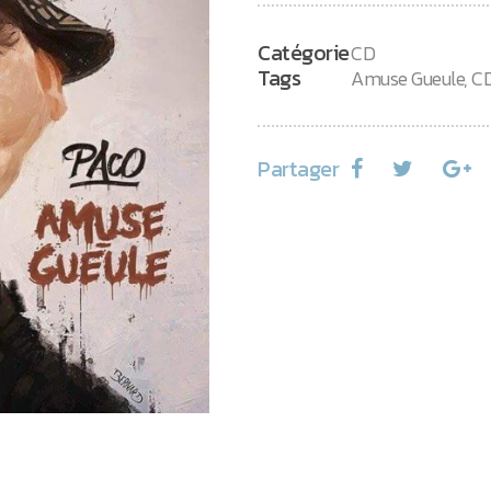
Catégorie
CD
Tags
Amuse Gueule
,
C
Partager